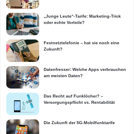
Second-Screen und einer Vielzahl von
„Junge Leute“-Tarife: Marketing-Trick
oder echte Vorteile?
WebGL-Anwendungen zu entwickeln.
Festnetztelefonie – hat sie noch eine
„MediaTek erwartet im Jahr 2013 und danach
Zukunft?
eine Beschleunigung der Geräteintegration
über alle TV-, Tablet- und Smartphone-
Datenfresser: Welche Apps verbrauchen
Plattformen hinweg, die von der Nachfrage der
am meisten Daten?
Endverbraucher nach neuen und innovativen
Erlebnissen getrieben wird, die das Leben der
Das Recht auf Funklöcher? –
Versorgungspflicht vs. Rentabilität
Menschen verbessern“, sagte Ching-Jiang
Hsieh, President von MediaTek. „Zwar sind
Die Zukunft der 5G-Mobilfunktarife
integrierte intelligente Geräte schon seit