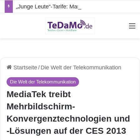
„Junge Leute“-Tarife: Marketing-Trick oder echte Vorteile?
A
Startseite
/
Die Welt der Telekommunikation
Die Welt der Telekommunikation
MediaTek treibt
Mehrbildschirm-
Konvergenztechnologien und
-Lösungen auf der CES 2013