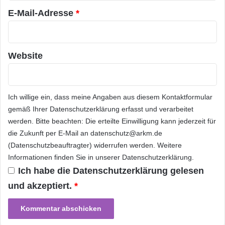
a
Mobilfunknetzen ermöglicht. — Die 802.11ac +
n
E-Mail-Adresse
*
802.11n Concurrent Dual-Band Wi-Fi-Router-
Plattform –
Website
MT7620A + MT7610E, welche die für den
Betrieb nahtloser Konnektivität
Ich willige ein, dass meine Angaben aus diesem Kontaktformular
gemäß Ihrer
Datenschutzerklärung
erfasst und verarbeitet
aller Geräte im Heim benötigte, hervorragende
werden. Bitte beachten: Die erteilte Einwilligung kann jederzeit für
Leistung liefert. — Die MediaTek MT5396-
die Zukunft per E-Mail an datenschutz@arkm.de
(Datenschutzbeauftragter) widerrufen werden. Weitere
Serie, die als Drehscheibe des vernetzten
Informationen finden Sie in unserer
Datenschutzerklärung
.
Heims
Ich habe die
Datenschutzerklärung
gelesen
und akzeptiert.
*
dient – es handelt sich um eine innovative
4K2K 120Hz und Smart/3D TV