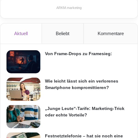
ARKM.marketing
Die My Cloud EX2 Ultra NAS wird in RAID1
geliefert, um von Anfang an Datenschutz zu
gewährleisten. Mögliche Konfigurationen sind
Aktuell
Beliebt
Kommentare
RAID 0 und RAID 1 sowie JBOD und
Spanning-Modi. Die Datenschutzfunktionen
Von Frame-Drops zu Framesieg:
beinhalten NAS-to-NAS-Backup, USB-, Cloud-
oder LAN/WAN-Backup.
Wie leicht lässt sich ein verlorenes
Smartphone kompromittieren?
Hohe Speicherkapazität und
Zuverlässigkeit
„Junge Leute“-Tarife: Marketing-Trick
oder echte Vorteile?
Von der unbestückten Version bis hin zu 12TB
Speicherkapazität – die My Cloud EX2 Ultra
Festnetztelefonie – hat sie noch eine