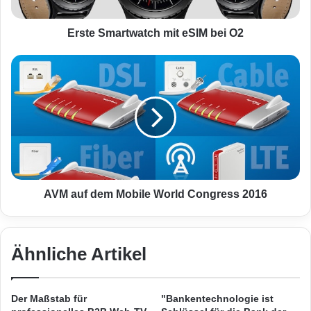
a
r
t
Erste Smartwatch mit eSIM bei O2
w
a
A
t
V
c
M
h
a
m
u
i
f
t
d
e
e
S
m
I
M
AVM auf dem Mobile World Congress 2016
M
o
b
b
e
i
i
Ähnliche Artikel
l
O
e
2
W
o
Der Maßstab für
"Bankentechnologie ist
r