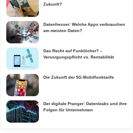
bietet etliche Konfigurationsmöglichkeiten.
Zukunft?
Zusätzlich lassen sich kompatible USB-3.0-
Festplatten an die My Cloud EX2 Ultra
Datenfresser: Welche Apps verbrauchen
am meisten Daten?
anschließen.
Die bestückte My Cloud EX2 Ultra beinhaltet
Das Recht auf Funklöcher? –
die preisgekrönte WD Red Festplatte, die
Versorgungspflicht vs. Rentabilität
eigens für NAS-Systeme im Dauerbetrieb
entwickelt wurde. Im Hintergrund sorgt die
Die Zukunft der 5G-Mobilfunktarife
NASware 3.0 für Zuverlässigkeit und
minimierte Datenkorruption bei Stromausfällen
Der digitale Pranger: Datenleaks und ihre
und anderen Störungen.
Folgen für Unternehmen
Einfache Datenfreigabe, immer und überall