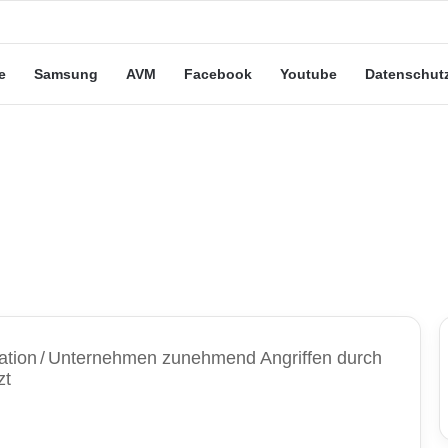
e Leute“-Tarife: Marketing-Trick oder echte Vorteile?
e
Samsung
AVM
Facebook
Youtube
Datenschut
ation
/
Unternehmen zunehmend Angriffen durch
zt