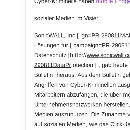
Cyber-Kriminelle haben
mobile Endge
sozialer Medien im Visier
SonicWALL, Inc [
ign=PR-290811MAINP
Lösungen für [
campaign=PR-290811N
Datenschutz [h ttp://
www.sonicwall.
290811DataPr
otection ] , gab heute
Bulletin“ heraus. Aus dem Bulletin 
Angriffen von Cyber-Kriminellen ausg
Mitarbeitern abzufangen, die über m
Unternehmensnetzwerken herstellen, 
Medien auszunutzen. Die Zunahme v
auf sozialen Medien, wie das Click-J