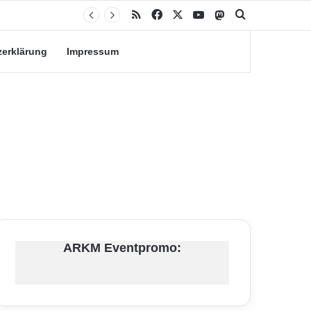
RSS
Facebook
X
YouTube
Mastodon
Suche nach
zerklärung
Impressum
ARKM Eventpromo: