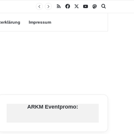
RSS
Facebook
X
YouTube
Mastodon
Suche nach
zerklärung
Impressum
ARKM Eventpromo: