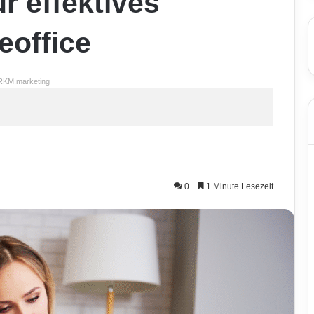
r effektives
eoffice
RKM.marketing
0
1 Minute Lesezeit