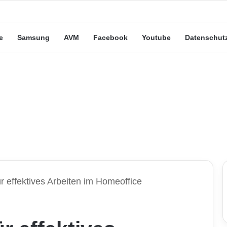
eute“-Tarife: Marketing-Trick oder echte Vorteile?
e
Samsung
AVM
Facebook
Youtube
Datenschut
r effektives Arbeiten im Homeoffice