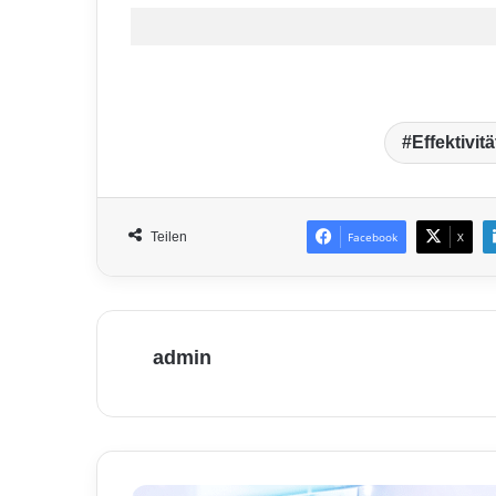
Effektivitä
Teilen
Facebook
X
admin
I