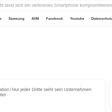
eute“-Tarife: Marketing-Trick oder echte Vorteile?
e
Samsung
AVM
Facebook
Youtube
Datenschut
ation
/
Nur jeder Dritte sieht sein Unternehmen
tet