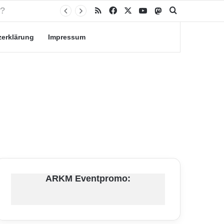
RSS
Facebook
X
YouTube
Mastodon
Suche nach
zerklärung
Impressum
ARKM Eventpromo: