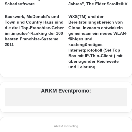
y
F
Schadsoftware
Jahres", The Elder Scrolls® V
+ N und eignet sich perfekt für die drahtlose
e
e
r
a
Backwerk, McDonald’s und
ViXS(TM) und der
Verbindung von Tablets und Smartphones.
n
t
Town und Country Haus sind
Bereitstellungsbereich von
AVM zeigt ebenfalls das kommende
M
u
die drei Top-Franchise-Geber
Global Invacom entwickeln
ü
im ‚impulse‘-Ranking der 100
gemeinsam ein neues WLAN-
r
FRITZ!OS, das bereits im FRITZ! Labor zum
besten Franchise-Systeme
fähiges und
n
e
2011
kostengünstiges
c
s
Ausprobieren bereitsteht. Neu ist die
Internetprotokoll (Set Top
h
f
Box mit IP-Thin-Client ) mit
Heimnetzübersicht, auf der alle Geräte zentral
e
ü
überragender Reichweite
n
r
angezeigt werden, und eine neue, detailliertere
und Leistung
L
Anzeige der WLAN-Umgebung.
y
t
r
ARKM Eventpromo:
Außerdem präsentiert sich FRITZ!OS im
o
I
neuen Design. Die
Benutzeroberfläche
passt
L
L
sich jetzt optimal an die Displays von
U
Smartphone, Tablet und PC an. Auch
M
ARKM.marketing