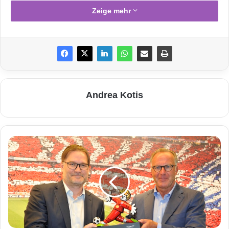
Zeige mehr
Andrea Kotis
Foto: „obs/AVM GmbH“
Zwei neue
FRITZ!Box-Modelle
für mehr
G
Vielseitigkeit am Anschluss und im Heimnetz
i
stehen kurz vor Marktstart: Die FRITZ!Box
g
a
7430 bietet schnellen Internetzugang an IP-
s
e
basierten DSL-Anschlüssen und die
t
FRITZ!Box 6820 LTE macht das stationäre
:
P