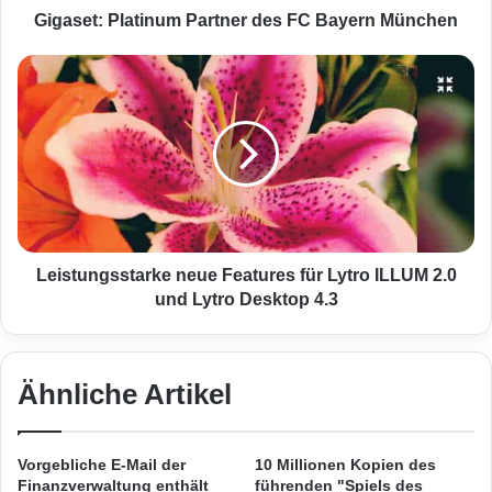
Internet via LTE mobiler.
l
Gigaset: Platinum Partner des FC Bayern München
a
t
L
Schneller wird es zuhause auch mit zwei
i
e
neuen, schlanken FRITZ!Powerline-Adaptern
n
i
u
s
und einem neuen
FRITZ!WLAN Repeater
für
m
t
P
u
Gigabit-Tempo. FRITZ!Powerline 1220E mit
a
n
integrierter Steckdose stellt schnell und
r
g
t
s
einfach einen Netzwerkanschluss über die
n
s
Leistungsstarke neue Features für Lytro ILLUM 2.0
Stromleitung bereit. FRITZ!Powerline 1240E
e
t
und Lytro Desktop 4.3
r
a
setzt ebenfalls auf die Gigabit-Klasse und
d
r
e
k
bietet zusätzlich einen WLAN Access Point.
s
e
Ähnliche Artikel
Für mehr Geschwindigkeit und Reichweite im
F
n
C
e
Heimnetz sorgt der FRITZ!WLAN Repeater
B
u
Vorgebliche E-Mail der
10 Millionen Kopien des
a
e
1160. Er bietet ultraschnelles Dual-WLAN AC
Finanzverwaltung enthält
führenden "Spiels des