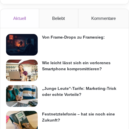
2
FRITZ!Fon profitiert mit dem nächsten
.
FRITZ!OS von neu gestalteten Menüs für die
0
Aktuell
Beliebt
Kommentare
u
Anrufbeantworter- und Startbildschirme
n
d
(avm.de/labor).
L
Von Frame-Drops zu Framesieg:
y
Quelle: (ots)
t
r
o
Wie leicht lässt sich ein verlorenes
ARKM.marketing
D
Smartphone kompromittieren?
e
s
k
„Junge Leute“-Tarife: Marketing-Trick
t
oder echte Vorteile?
o
p
AVM
FRITZ!
FRITZ!Fon
4
Festnetztelefonie – hat sie noch eine
.
FRITZ!Powerline
Zukunft?
3
IFA Innovations Media Briefing 2015
PC