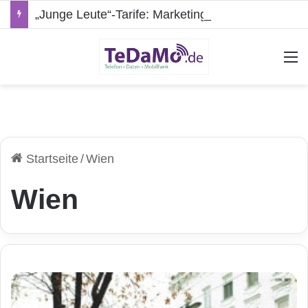
„Junge Leute“-Tarife: Marketing-Trick oder echte Vorteile?
A
Startseite
/
Wien
Wien